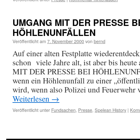
UMGANG MIT DER PRESSE B
HÖHLENUNFÄLLEN
Veröffentlicht am
7. November 2000
von
bernd
Auf einer alten Festplatte wiederentdeck
schon viele Jahre alt, ist aber bis he
MIT DER PRESSE BEI HÖHLENUNFÄL
wenn ein Höhlenunfall zu einer „öffen­t
wird, wenn also Polizei und Feuerwehr 
Weiterlesen
→
Veröffentlicht unter
Fundsachen
,
Presse
,
Spelean History
|
Komm