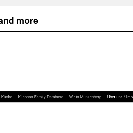
 and more
& Küche
Kliebhan Family Database
Wir in Münzenberg
Über uns / Im