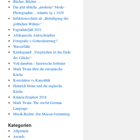
Bücher, Bücher …
Die jetzt übliche „moderne“ Mode-
Photographie – Atlantis Jg.1 1929
Infektionsschutz als „Beleidigung des
göttlichen Willens“
Fagradalsfjäll 2021
Afrikanische Autoschrauber
Fotografie = Gotteslästerung?
Wasserfälle
Kierkegaard: „Vergleichen ist das Ende
des Glücks“
Voll daneben – historische Irrtümer
Mark Twain über die europäische
Küche
Korrelation vs Kausalität
Heinrich Heine und die englische
Küche
Kilauea Eruption 2018
Mark Twain: The Awful German
Language
Musik-Rechte: Die Massai-Vermutung
Kategorien
Allgemein
Awards