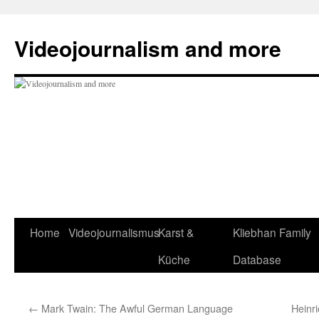
Zum
Inhalt
Videojournalism and more
springen
Home
Videojournalismus
Karst &
Kliebhan Family
Küche
Database
←
Mark Twain: The Awful German Language
Heinr