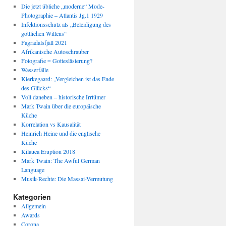
Die jetzt übliche „moderne“ Mode-
Photographie – Atlantis Jg.1 1929
Infektionsschutz als „Beleidigung des
göttlichen Willens“
Fagradalsfjäll 2021
Afrikanische Autoschrauber
Fotografie = Gotteslästerung?
Wasserfälle
Kierkegaard: „Vergleichen ist das Ende
des Glücks“
Voll daneben – historische Irrtümer
Mark Twain über die europäische
Küche
Korrelation vs Kausalität
Heinrich Heine und die englische
Küche
Kilauea Eruption 2018
Mark Twain: The Awful German
Language
Musik-Rechte: Die Massai-Vermutung
Kategorien
Allgemein
Awards
Corona