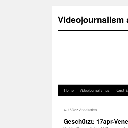
Zum
Inhalt
Videojournalism
springen
Home
Videojournalismus
Karst 
←
16Dez-Andalusien
Geschützt: 17apr-Vene