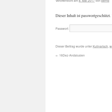
Veröffentlicht am
8. Mai 2017
von
bernd
Dieser Inhalt ist passwortgeschützt
Passwort:
Dieser Beitrag wurde unter
Kulinarisch
,
w
←
16Dez-Andalusien