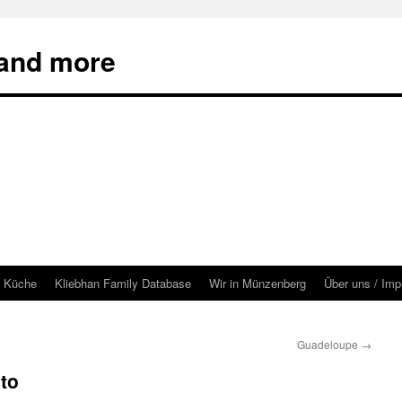
 and more
& Küche
Kliebhan Family Database
Wir in Münzenberg
Über uns / Im
Guadeloupe
→
to