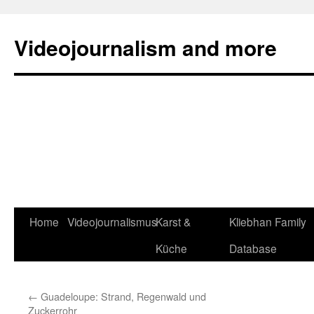
Zum
Inhalt
Videojournalism and more
springen
Home
Videojournalismus
Karst &
Kliebhan Family
Küche
Database
←
Guadeloupe: Strand, Regenwald und
Zuckerrohr