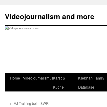
Zum
Inhalt
Videojournalism and more
springen
Home
Videojournalismus
Karst &
Kliebhan Family
Küche
Database
←
VJ-Training beim SWR