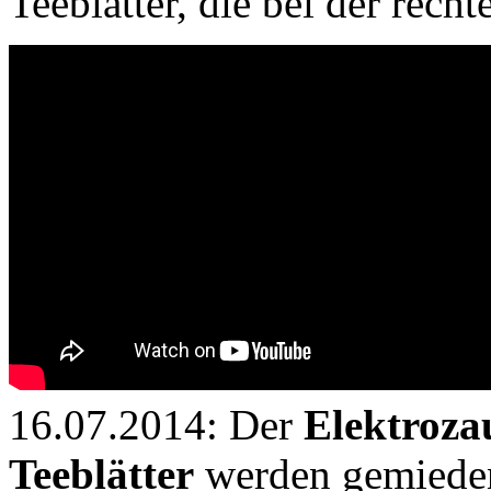
Teeblätter, die bei der rech
16.07.2014: Der
Elektroza
Teeblätter
werden gemiede